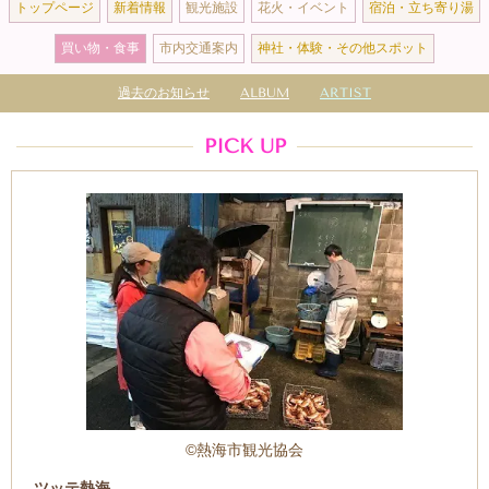
トップページ
新着情報
観光施設
花火・イベント
宿泊・立ち寄り湯
買い物・食事
市内交通案内
神社・体験・その他スポット
過去のお知らせ
ALBUM
ARTIST
PICK UP
©熱海市観光協会
ツッテ熱海