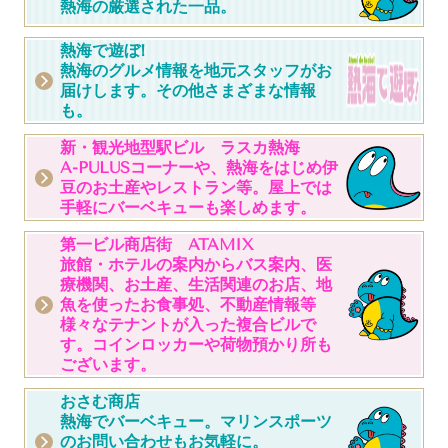
熱海の厳選された一品。
熱海で遊ぼ!
熱海のグルメ情報を地元スタッフがお
届けします。その他さまざまな情報
も。
新・観光地型駅ビル ラスカ熱海
A-PULUSコーナーや、熱海をはじめ伊
豆のお土産やレストラン等。屋上では
手軽にバーベキューも楽しめます。
第一ビル商店街 ATAMIX
旅館・ホテルの案内からバス案内、医
療機関、お土産、生活関連のお店、地
魚を使ったお食事処、不動産情報等
様々なテナントが入った複合ビルで
す。コインロッカーや荷物預かり所も
ございます。
おさむ商店
熱海でバーベキュー。マリンスポーツ
のお問い合わせもお気軽に。